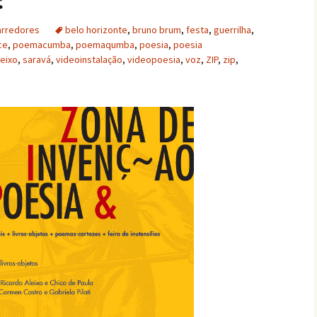
arredores
belo horizonte
,
bruno brum
,
festa
,
guerrilha
,
ce
,
poemacumba
,
poemaqumba
,
poesia
,
poesia
leixo
,
saravá
,
videoinstalação
,
videopoesia
,
voz
,
ZIP
,
zip
,