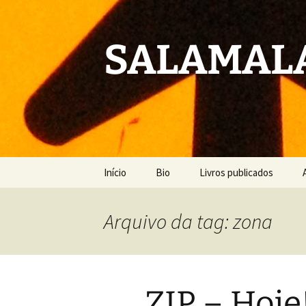
Pular
para
o
SALAMALA
conteúdo
Início
Bio
Livros publicados
Arquivo da tag: zona
ZIP – Hoje