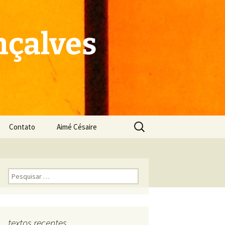
çalves
Pesquisar
Contato
Aimé Césaire
por:
Pesquisar
por:
textos recentes