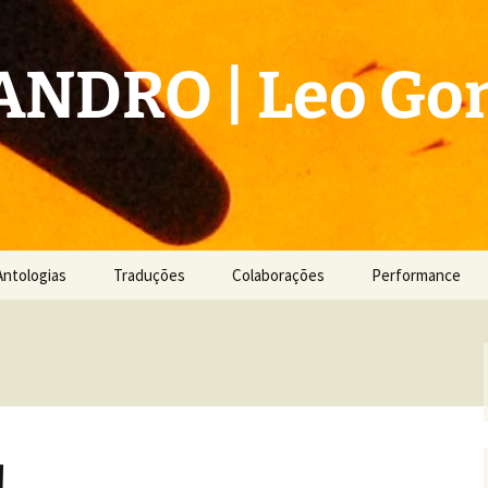
NDRO | Leo Gon
Antologias
Traduções
Colaborações
Performance
!