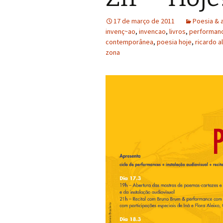
17 de março de 2011
Poesia & 
invenç~ao
,
invencao
,
livros
,
performan
contemporânea
,
poesia hoje
,
ricardo a
zona