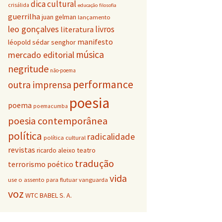
dica cultural
crisálida
educação
filosofia
guerrilha
juan gelman
lançamento
leo gonçalves
livros
literatura
manifesto
léopold sédar senghor
música
mercado editorial
negritude
não-poema
performance
outra imprensa
poesia
poema
poemacumba
poesia contemporânea
política
radicalidade
política cultural
revistas
teatro
ricardo aleixo
tradução
terrorismo poético
vida
vanguarda
use o assento para flutuar
voz
WTC BABEL S. A.