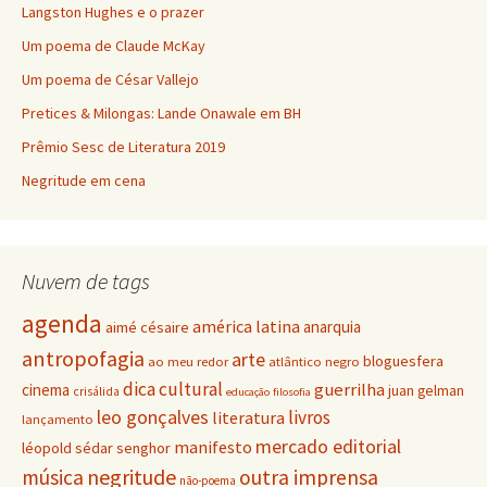
Langston Hughes e o prazer
Um poema de Claude McKay
Um poema de César Vallejo
Pretices & Milongas: Lande Onawale em BH
Prêmio Sesc de Literatura 2019
Negritude em cena
Nuvem de tags
agenda
américa latina
anarquia
aimé césaire
antropofagia
arte
bloguesfera
ao meu redor
atlântico negro
dica cultural
guerrilha
cinema
juan gelman
crisálida
educação
filosofia
leo gonçalves
livros
literatura
lançamento
mercado editorial
manifesto
léopold sédar senghor
negritude
música
outra imprensa
não-poema