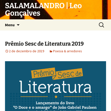
Pular
SALAMALANDRO | Leo
para
Gonçalves
o
conteúdo
Pesquis
Menu
por:
Prêmio Sesc de Literatura 2019
2 de dezembro de 2019
Poesia & arredores