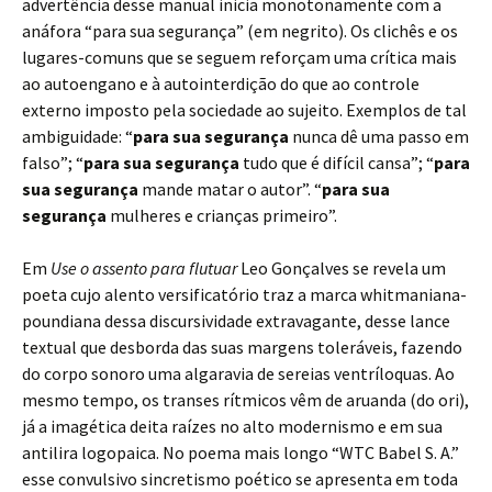
advertência desse manual inicia monotonamente com a
anáfora “para sua segurança” (em negrito). Os clichês e os
lugares-comuns que se seguem reforçam uma crítica mais
ao autoengano e à autointerdição do que ao controle
externo imposto pela sociedade ao sujeito. Exemplos de tal
ambiguidade: “
para sua segurança
nunca dê uma passo em
falso”; “
para sua segurança
tudo que é difícil cansa”; “
para
sua segurança
mande matar o autor”. “
para sua
segurança
mulheres e crianças primeiro”.
Em
Use o assento para flutuar
Leo Gonçalves se revela um
poeta cujo alento versificatório traz a marca whitmaniana-
poundiana dessa discursividade extravagante, desse lance
textual que desborda das suas margens toleráveis, fazendo
do corpo sonoro uma algaravia de sereias ventríloquas. Ao
mesmo tempo, os transes rítmicos vêm de aruanda (do ori),
já a imagética deita raízes no alto modernismo e em sua
antilira logopaica. No poema mais longo “WTC Babel S. A.”
esse convulsivo sincretismo poético se apresenta em toda