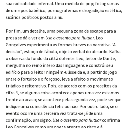
sua radicalidade infernal. Uma medida de pop; fotogramas
de um epos babélico; pornografemas e drogadição estética;
sicários políticos postos a nu.
Por fim, um detalhe, uma pequena zona de escape para a
prosa se dá a ver em
Use o assento para flutuar
. Leo
Gonçalves experimenta as formas breves na narrativa “A
decisão”, esboço de fábula, objeto verbal do absurdo. Kafka
o observa do fundo da città dolente. Leo, leitor de Dante,
mergulha no reino ínfero das linguagens e constrói seu
edifício para o leitor ninguém-ulisseida e, a partir do jogo
entre o fortuito e o forçoso, leva a efeito o movimento
triádico e reiterativo. Pois, de acordo com os preceitos da
cifra 3, se alguma coisa acontece apenas uma vez estamos
frente ao acaso; se acontece pela segunda vez, pode ser que
indique uma coincidência feliz ou não. Por outro lado, se o
evento ocorre uma terceira vez trata-se já de uma
confirmação, um signo.
Use o assento para flutuar
confirma
Leo Gonçalves como um poeta atento ao risco e à