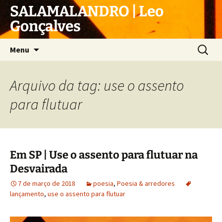
Pular
SALAMALANDRO | Leo
para
Gonçalves
o
conteúdo
Pesquis
Menu
por:
Arquivo da tag: use o assento
para flutuar
Em SP | Use o assento para flutuar na
Desvairada
7 de março de 2018
poesia
,
Poesia & arredores
lançamento
,
use o assento para flutuar