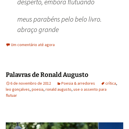
desperto, embora flutuando
meus parabéns pelo belo livro.
abraço grande
Um comentário até agora
Palavras de Ronald Augusto
6 de novembro de 2012
Poesia & arredores
crítica
,
leo gonçalves
,
poesia
,
ronald augusto
,
use o assento para
flutuar