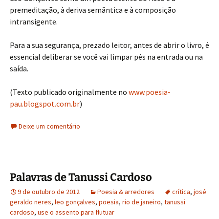
premeditação, à deriva semântica e à composição
intransigente.
Para a sua segurança, prezado leitor, antes de abrir o livro, é
essencial deliberar se você vai limpar pés na entrada ou na
saída.
(Texto publicado originalmente no
www.poesia-
pau.blogspot.com.br
)
Deixe um comentário
Palavras de Tanussi Cardoso
9 de outubro de 2012
Poesia & arredores
crítica
,
josé
geraldo neres
,
leo gonçalves
,
poesia
,
rio de janeiro
,
tanussi
cardoso
,
use o assento para flutuar