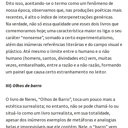
Dito isso, aceitando-se o termo como um fenômeno de
nossa época, observamos que, nas produções poéticas mais
recentes, é alto o índice de interpenetrações genéricas.
Na verdade, não só essa qualidade une esses dois livros que
comemoramos hoje; uma característica maior os liga: o seu
caráter “nonsense”, somado a certo experimentalismo,
além das inúmeras referências literárias e do campo visual e
plástico. Até mesmo o limite entre o humano e o não
humano (homens, santos, divindades etc) vem, muitas
vezes, embaralhado, entre a razão e a não razão, formando
um painel que causa certo estranhamento no leitor.
III)
Olhos de barro
O livro de Neres, “Olhos de Barro”, toca um pouco mais a
estética surrealista; no entanto, não se pode chamá-lo ou
situá-lo como um livro surrealista, em sua totalidade,
apesar dos inúmeros exemplos de metáforas e analogias
belas e imprevisíveis que ele contém. Nele, o “barro” vem