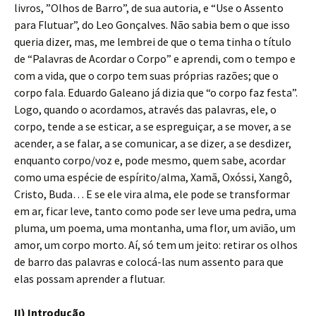
livros, ”Olhos de Barro”, de sua autoria, e “Use o Assento
para Flutuar”, do Leo Gonçalves. Não sabia bem o que isso
queria dizer, mas, me lembrei de que o tema tinha o título
de “Palavras de Acordar o Corpo” e aprendi, com o tempo e
com a vida, que o corpo tem suas próprias razões; que o
corpo fala. Eduardo Galeano já dizia que “o corpo faz festa”.
Logo, quando o acordamos, através das palavras, ele, o
corpo, tende a se esticar, a se espreguiçar, a se mover, a se
acender, a se falar, a se comunicar, a se dizer, a se desdizer,
enquanto corpo/voz e, pode mesmo, quem sabe, acordar
como uma espécie de espírito/alma, Xamã, Oxóssi, Xangô,
Cristo, Buda… E se ele vira alma, ele pode se transformar
em ar, ficar leve, tanto como pode ser leve uma pedra, uma
pluma, um poema, uma montanha, uma flor, um avião, um
amor, um corpo morto. Aí, só tem um jeito: retirar os olhos
de barro das palavras e colocá-las num assento para que
elas possam aprender a flutuar.
II) Introdução