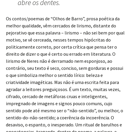
abre os dentes.
Os contos/poemas de “Olhos de Barro”, prosa poética da
melhor qualidade, vêm cercados de lirismo, distante do
pejorativo que essa palavra – lirismo – não sei bem por qual
motivo, se vê cerceada, nesses tempos hipócritas do
politicamente correto, por certa crítica que pensa ter o
direito de dizer o que é certo ou errado em literatura. O
lirismo de Neres não é derramado nem esponjoso, ao
contrário, seu texto é seco, conciso, sem gorduras e possui
o que simboliza melhor o sentido lírico: beleza e
criatividade imagéticas. Mas não é uma escrita feita para
agradar a leitores preguiçosos. É um texto, muitas vezes,
cifrado, cercado de metáforas cruas e inteligentes,
impregnado de imagens e signos pouco comuns, cujo
sentido pode até mesmo ser o “não-sentido”, ou melhor, o
sentido-do-não-sentido; a coerência da incoerência. O
desaviso, o espanto, o inesperado. Um ritual de barulhos e
onopatopeias, tragando, dentro do poema, a palavra, e,