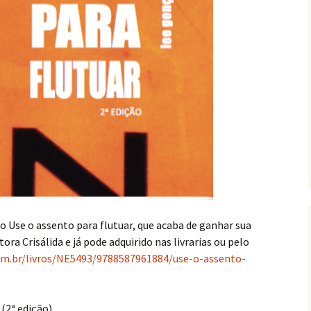
ro Use o assento para flutuar, que acaba de ganhar sua
tora Crisálida e já pode adquirido nas livrarias ou pelo
com.br/livros/NE5493/9788587961884/use-o-assento-
(2ª edição)