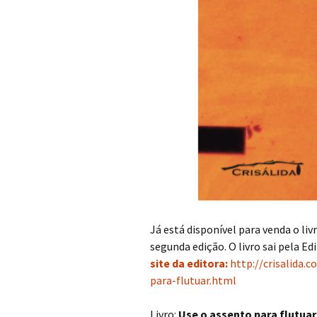
Já está disponível para venda o liv
segunda edição. O livro sai pela Edi
site da editora:
http://crisalida.
para-flutuar.html
Livro:
Use o assento para flutuar