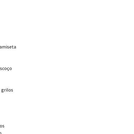
camiseta
escoço
 grilos
ros
o