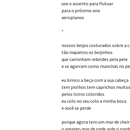
use o assento para flutuar
para o próximo ano
aeroplanos
*
nossos beijos costurados sobre a 
tão inquietos os beijinhos
que caminham rebeldes pela pele
e se agarram como manchas no p
eu brinco a beça com a sua cabeça
tem piolhos tem caprichos muitos
pelos loiros coloridos
eu colo no seu colo a minha boca
e você se perde
porque agora tem um mar de chei
o amargo mar de onde arde o nard