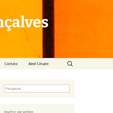
çalves
Pesquisar
Contato
Aimé Césaire
por:
Pesquisar
por:
textos recentes