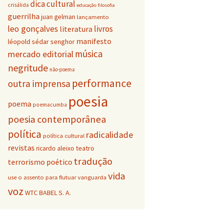
dica cultural
crisálida
educação
filosofia
guerrilha
juan gelman
lançamento
leo gonçalves
livros
literatura
manifesto
léopold sédar senghor
música
mercado editorial
negritude
não-poema
performance
outra imprensa
poesia
poema
poemacumba
poesia contemporânea
política
radicalidade
política cultural
revistas
teatro
ricardo aleixo
tradução
terrorismo poético
vida
vanguarda
use o assento para flutuar
voz
WTC BABEL S. A.