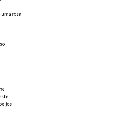
a
 uma rosa
oso
úme
este
beijos