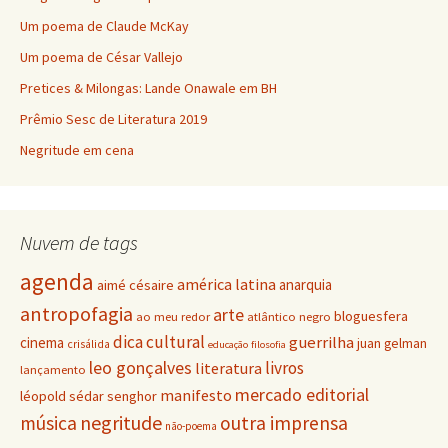
Um poema de Claude McKay
Um poema de César Vallejo
Pretices & Milongas: Lande Onawale em BH
Prêmio Sesc de Literatura 2019
Negritude em cena
Nuvem de tags
agenda
américa latina
anarquia
aimé césaire
antropofagia
arte
bloguesfera
ao meu redor
atlântico negro
dica cultural
guerrilha
cinema
juan gelman
crisálida
educação
filosofia
leo gonçalves
livros
literatura
lançamento
mercado editorial
manifesto
léopold sédar senghor
negritude
música
outra imprensa
não-poema