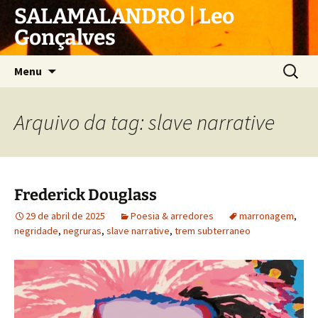
Pular
SALAMALANDRO | Leo
para
Gonçalves
o
conteúdo
Pesquis
Menu
por:
Arquivo da tag: slave narrative
Frederick Douglass
29 de abril de 2025
Poesia & arredores
marronagem
,
negridade
,
negruras
,
slave narrative
,
trem subterraneo