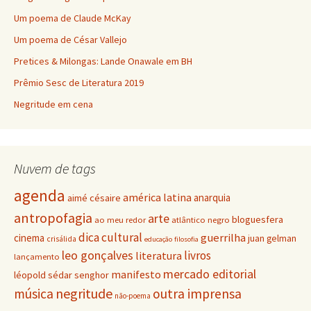
Um poema de Claude McKay
Um poema de César Vallejo
Pretices & Milongas: Lande Onawale em BH
Prêmio Sesc de Literatura 2019
Negritude em cena
Nuvem de tags
agenda
américa latina
anarquia
aimé césaire
antropofagia
arte
bloguesfera
ao meu redor
atlântico negro
dica cultural
guerrilha
cinema
juan gelman
crisálida
educação
filosofia
leo gonçalves
livros
literatura
lançamento
mercado editorial
manifesto
léopold sédar senghor
negritude
música
outra imprensa
não-poema