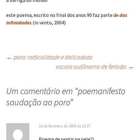
a barriga do mundo
este poema, escrito no final dos anos 90 faz parte de
das
infimidades
(in vento, 2004)
Navegação
←
poro: radicalidade e delicadeza
escola autônoma de feriado
→
de
Um comentário em “
poemanifesto
posts
saudação ao poro
”
16 de fevereiro de 2009 às 19:37
Poema de sentir na pele?!