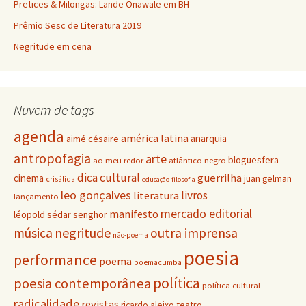
Pretices & Milongas: Lande Onawale em BH
Prêmio Sesc de Literatura 2019
Negritude em cena
Nuvem de tags
agenda
américa latina
anarquia
aimé césaire
antropofagia
arte
bloguesfera
ao meu redor
atlântico negro
dica cultural
guerrilha
cinema
juan gelman
crisálida
educação
filosofia
leo gonçalves
livros
literatura
lançamento
mercado editorial
manifesto
léopold sédar senghor
negritude
música
outra imprensa
não-poema
poesia
performance
poema
poemacumba
política
poesia contemporânea
política cultural
radicalidade
revistas
teatro
ricardo aleixo