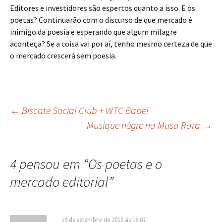
Editores e investidores são espertos quanto a isso. E os
poetas? Continuarão com o discurso de que mercado é
inimigo da poesia e esperando que algum milagre
aconteça? Se a coisa vai por aí, tenho mesmo certeza de que
o mercado crescerá sem poesia.
Navegação
←
Biscate Social Club + WTC Babel
Musique nègre na Musa Rara
→
de
4 pensou em “
Os poetas e o
posts
mercado editorial
”
19 de setembro de 2015 às 18:07