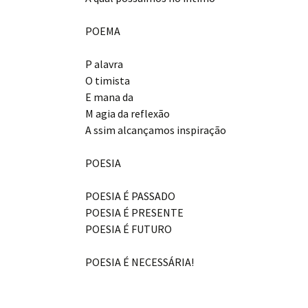
POEMA
P alavra
O timista
E mana da
M agia da reflexão
A ssim alcançamos inspiração
POESIA
POESIA É PASSADO
POESIA É PRESENTE
POESIA É FUTURO
POESIA É NECESSÁRIA!