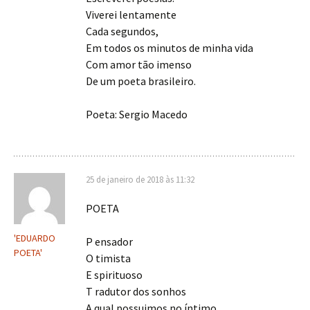
Viverei lentamente
Cada segundos,
Em todos os minutos de minha vida
Com amor tão imenso
De um poeta brasileiro.
Poeta: Sergio Macedo
25 de janeiro de 2018 às 11:32
POETA
'EDUARDO
P ensador
POETA'
O timista
E spirituoso
T radutor dos sonhos
A qual possuimos no íntimo