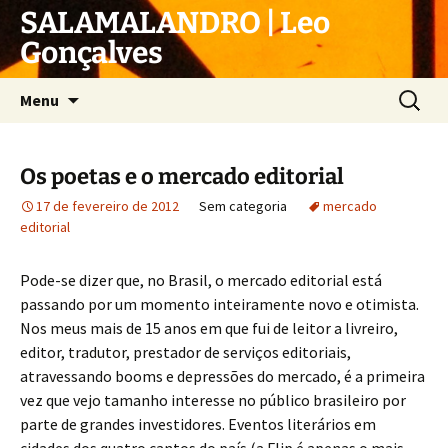
Pular
SALAMALANDRO | Leo
para
Gonçalves
o
conteúdo
Pesquis
Menu
por:
Os poetas e o mercado editorial
17 de fevereiro de 2012
Sem categoria
mercado
editorial
Pode-se dizer que, no Brasil, o mercado editorial está
passando por um momento inteiramente novo e otimista.
Nos meus mais de 15 anos em que fui de leitor a livreiro,
editor, tradutor, prestador de serviços editoriais,
atravessando booms e depressões do mercado, é a primeira
vez que vejo tamanho interesse no público brasileiro por
parte de grandes investidores. Eventos literários em