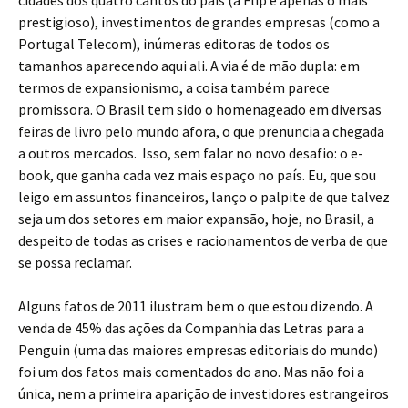
cidades dos quatro cantos do país (a Flip é apenas o mais
prestigioso), investimentos de grandes empresas (como a
Portugal Telecom), inúmeras editoras de todos os
tamanhos aparecendo aqui ali. A via é de mão dupla: em
termos de expansionismo, a coisa também parece
promissora. O Brasil tem sido o homenageado em diversas
feiras de livro pelo mundo afora, o que prenuncia a chegada
a outros mercados. Isso, sem falar no novo desafio: o e-
book, que ganha cada vez mais espaço no país. Eu, que sou
leigo em assuntos financeiros, lanço o palpite de que talvez
seja um dos setores em maior expansão, hoje, no Brasil, a
despeito de todas as crises e racionamentos de verba de que
se possa reclamar.
Alguns fatos de 2011 ilustram bem o que estou dizendo. A
venda de 45% das ações da Companhia das Letras para a
Penguin (uma das maiores empresas editoriais do mundo)
foi um dos fatos mais comentados do ano. Mas não foi a
única, nem a primeira aparição de investidores estrangeiros